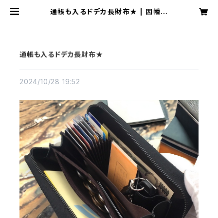
通帳も入るドデカ長財布★ | 因幡の
財布屋 うさぎ堂
通帳も入るドデカ長財布★
2024/10/28 19:52